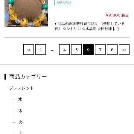
お勧め商品
¥9,800
(税込)
● 商品の詳細説明 商品説明 【使用している
石】 ☆シトリン ☆水晶龍 ☆回紋珠 […]
…
6
≪
1
4
5
7
8
≫
商品カテゴリー
ブレスレット
水
木
火
土