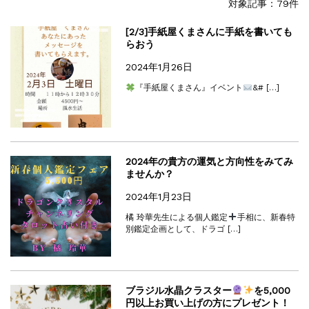
対象記事：79件
[2/3]手紙屋くまさんに手紙を書いても
らおう
2024年1月26日
『手紙屋くまさん』イベント
&# […]
2024年の貴方の運気と方向性をみてみ
ませんか？
2024年1月23日
橘 玲華先生による個人鑑定
手相に、新春特
別鑑定企画として、ドラゴ […]
ブラジル水晶クラスター
を5,000
円以上お買い上げの方にプレゼント！