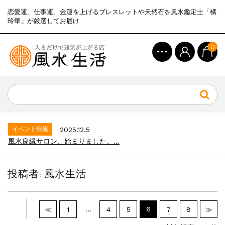
恋愛運、仕事運、金運を上げるブレスレットや天然石を風水鑑定士「橘
玲華」が厳選してお届け
0
イベント情報
2025.12.5
風水良縁サロン、始まりました。...
イベント情報
2026.7.8
【全品30%OFF】サマーSALE開催&...
イベント情報
2025.12.5
風水良縁サロン、始まりました。...
イベント情報
2026.7.8
【全品30%OFF】サマーSALE開催&...
投稿者:
風水生活
イベント情報
2025.12.5
風水良縁サロン、始まりました。...
…
6
≪
1
4
5
7
8
≫