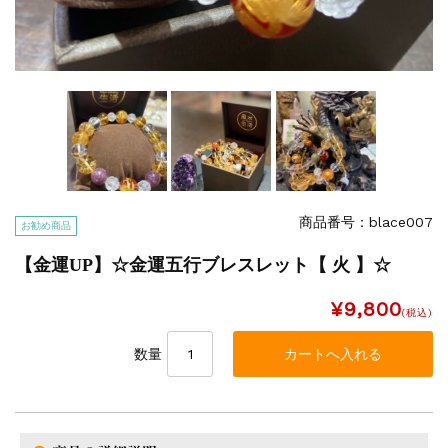
商品番号：blace007
お勧め商品
【金運UP】☆金運五行ブレスレット【 火 】☆
¥9,800
(税込)
数量