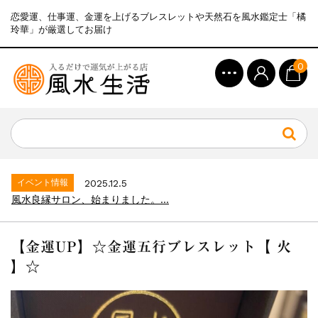
恋愛運、仕事運、金運を上げるブレスレットや天然石を風水鑑定士「橘
玲華」が厳選してお届け
0
イベント情報
2025.12.5
風水良縁サロン、始まりました。...
イベント情報
2026.7.8
【全品30%OFF】サマーSALE開催&...
イベント情報
2025.12.5
風水良縁サロン、始まりました。...
イベント情報
2026.7.8
【全品30%OFF】サマーSALE開催&...
【金運UP】☆金運五行ブレスレット【 火
イベント情報
2025.12.5
】☆
風水良縁サロン、始まりました。...