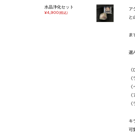
水晶浄化セット
ア
¥4,900
(税込)
と
ま
選
〈
〈
〈
〈
〈
キ
可