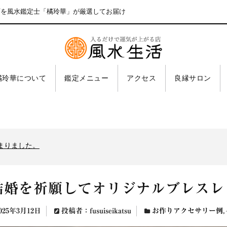
石を風水鑑定士「橘玲華」が厳選してお届け
橘玲華について
鑑定メニュー
アクセス
良縁サロン
まりました。
マーSALE開催
まりました。
マーSALE開催
結婚を祈願してオリジナルブレスレ
まりました。
025年3月12日
投稿者：fusuiseikatsu
お作りアクセサリー例
,