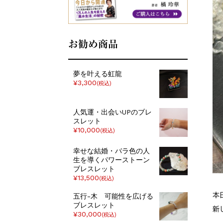
お勧め商品
夢を叶える虹龍
¥3,300
(税込)
人気運・出会いUPのブレ
スレット
¥10,000
(税込)
幸せな結婚・バラ色の人
生を導くパワーストーン
ブレスレット
¥13,500
(税込)
本
五行-木 可能性を広げる
ブレスレット
新
¥30,000
(税込)