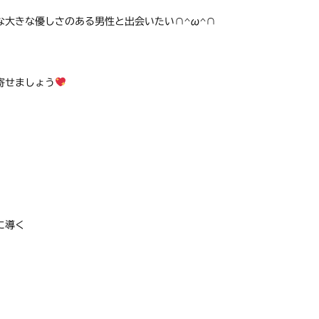
大きな優しさのある男性と出会いたい∩^ω^∩
寄せましょう
に導く