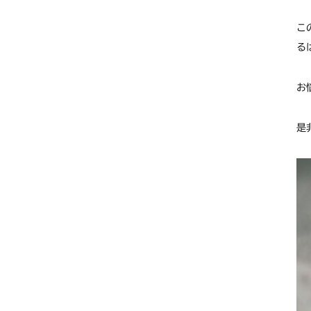
こ
る
お
是