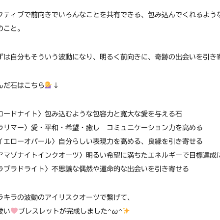
クティブで前向きでいろんなことを共有できる、包み込んでくれるような
のこと。
ずは自分もそういう波動になり、明るく前向きに、奇跡の出会いを引き
んだ石はこちら
↓
ロードナイト〉包み込むような包容力と寛大な愛を与える石
ラリマー〉愛・平和・希望・癒し コミュニケーション力を高める
イエローオパール〉自分らしい表現力を高める、良縁を引き寄せる
アマゾナイトインクオーツ〉明るい希望に満ちたエネルギーで目標達成
ラブラドライト〉不思議な偶然や運命的な出会いを引き寄せる
ラキラの波動のアイリスクオーツで繋げて、
愛い
ブレスレットが完成しました^ω^